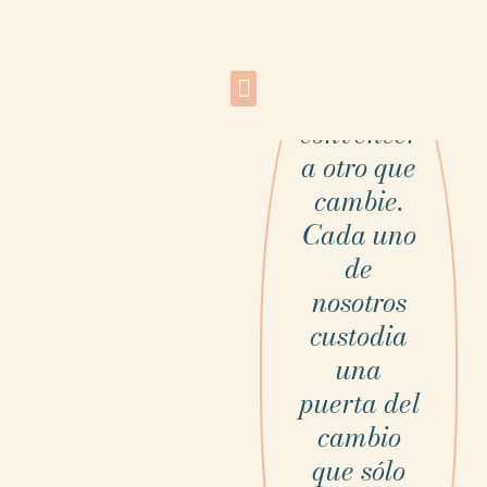
“Nadie
puede
convencer
a otro que
cambie.
Cada uno
de
nosotros
custodia
una
puerta del
cambio
que sólo