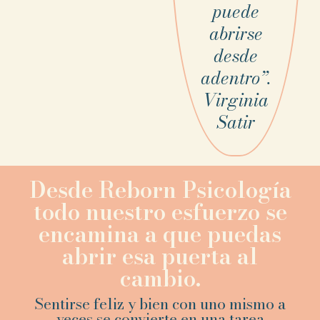
puede
abrirse
desde
adentro”.
Virginia
Satir
Desde Reborn Psicología
todo nuestro esfuerzo se
encamina a que puedas
abrir esa puerta al
cambio.
Sentirse feliz y bien con uno mismo a
veces se convierte en una tarea